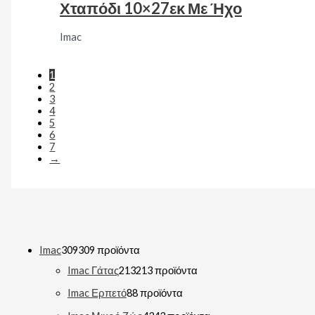
Χταπόδι 10×27εκ Με Ήχο
Imac
1
2
3
4
5
6
7
→
Imac
309
309 προϊόντα
Imac Γάτας
213
213 προϊόντα
Imac Ερπετό
8
8 προϊόντα