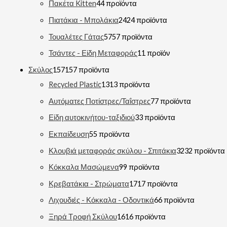
Πακέτα Kitten
4
4 προϊόντα
Πιατάκια - Μπολάκια
24
24 προϊόντα
Τουαλέτες Γάτας
57
57 προϊόντα
Τσάντες - Είδη Μεταφοράς
1
1 προϊόν
Σκύλος
157
157 προϊόντα
Recycled Plastic
13
13 προϊόντα
Αυτόματες Ποτίστρες/Ταΐστρες
7
7 προϊόντα
Είδη αυτοκινήτου-ταξιδιού
3
3 προϊόντα
Εκπαίδευση
5
5 προϊόντα
Κλουβιά μεταφοράς σκύλου - Σπιτάκια
32
32 προϊόντα
Κόκκαλα Μασώμενα
9
9 προϊόντα
Κρεβατάκια - Στρώματα
17
17 προϊόντα
Λιχουδιές - Κόκκαλα - Οδοντικά
6
6 προϊόντα
Ξηρά Τροφή Σκύλου
16
16 προϊόντα