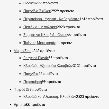
Οδοντικά
6
6 προϊόντα
Παιχνίδια Σκύλου
29
29 προϊόντα
Περιποίηση - Υγιεινή - Καθαριότητα
16
16 προϊόντα
Πιατάκια - Μπολάκια
28
28 προϊόντα
Συρμάτινα Κλουβιά - Crate
6
6 προϊόντα
Τσάντες Μεταφοράς
1
1 προϊόν
Μικρό Ζώο
43
43 προϊόντα
Recycled Plastic
5
5 προϊόντα
Κλουβιά - Αξεσουάρ Κλουβιών
32
32 προϊόντα
Παιχνίδια
2
2 προϊόντα
Περιποίηση
9
9 προϊόντα
Πτηνό
23
23 προϊόντα
Κλουβιά και Αξεσουάρ Κλουβιών
23
23 προϊόντα
Ερπετό
8
8 προϊόντα