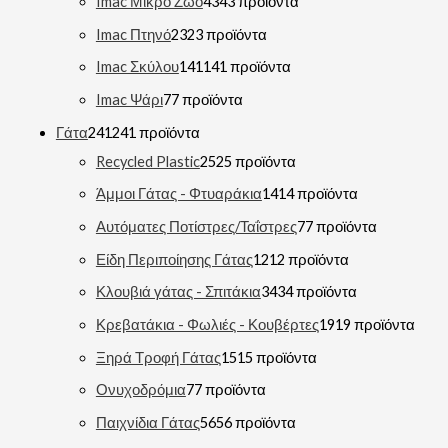
Imac Μικρό Ζώο
43
43 προϊόντα
Imac Πτηνό
23
23 προϊόντα
Imac Σκύλου
141
141 προϊόντα
Imac Ψάρι
7
7 προϊόντα
Γάτα
241
241 προϊόντα
Recycled Plastic
25
25 προϊόντα
Άμμοι Γάτας - Φτυαράκια
14
14 προϊόντα
Αυτόματες Ποτίστρες/Ταΐστρες
7
7 προϊόντα
Είδη Περιποίησης Γάτας
12
12 προϊόντα
Κλουβιά γάτας - Σπιτάκια
34
34 προϊόντα
Κρεβατάκια - Φωλιές - Κουβέρτες
19
19 προϊόντα
Ξηρά Τροφή Γάτας
15
15 προϊόντα
Ονυχοδρόμια
7
7 προϊόντα
Παιχνίδια Γάτας
56
56 προϊόντα