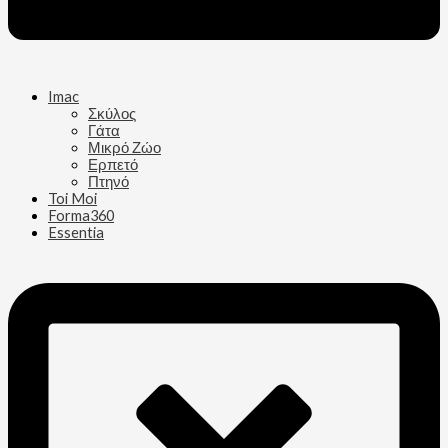
Imac
Σκύλος
Γάτα
Μικρό Ζώο
Ερπετό
Πτηνό
Toi Moi
Forma360
Essentia