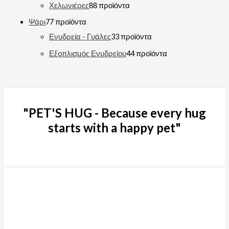
Χελωνιέρες
8
8 προϊόντα
Ψάρι
7
7 προϊόντα
Ενυδρεία - Γυάλες
3
3 προϊόντα
Εξοπλισμός Ενυδρείου
4
4 προϊόντα
"PET'S HUG - Because every hug
starts with a happy pet"