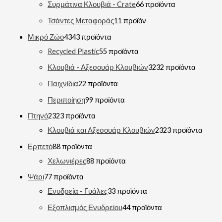
Συρμάτινα Κλουβιά - Crate
6
6 προϊόντα
Τσάντες Μεταφοράς
1
1 προϊόν
Μικρό Ζώο
43
43 προϊόντα
Recycled Plastic
5
5 προϊόντα
Κλουβιά - Αξεσουάρ Κλουβιών
32
32 προϊόντα
Παιχνίδια
2
2 προϊόντα
Περιποίηση
9
9 προϊόντα
Πτηνό
23
23 προϊόντα
Κλουβιά και Αξεσουάρ Κλουβιών
23
23 προϊόντα
Ερπετό
8
8 προϊόντα
Χελωνιέρες
8
8 προϊόντα
Ψάρι
7
7 προϊόντα
Ενυδρεία - Γυάλες
3
3 προϊόντα
Εξοπλισμός Ενυδρείου
4
4 προϊόντα