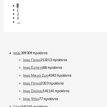
1
2
3
4
→
Imac
309
309 προϊόντα
Imac Γάτας
213
213 προϊόντα
Imac Ερπετό
8
8 προϊόντα
Imac Μικρό Ζώο
43
43 προϊόντα
Imac Πτηνό
23
23 προϊόντα
Imac Σκύλου
141
141 προϊόντα
Imac Ψάρι
7
7 προϊόντα
Γάτα
241
241 προϊόντα