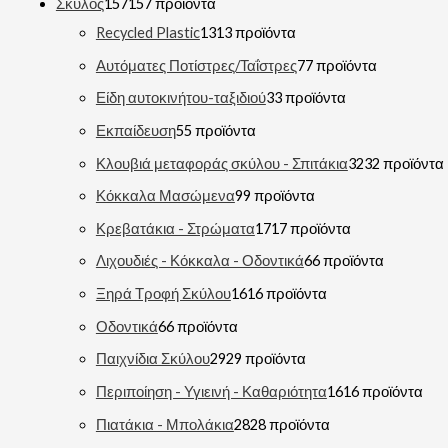
Σκύλος
157
157 προϊόντα
Recycled Plastic
13
13 προϊόντα
Αυτόματες Ποτίστρες/Ταΐστρες
7
7 προϊόντα
Είδη αυτοκινήτου-ταξιδιού
3
3 προϊόντα
Εκπαίδευση
5
5 προϊόντα
Κλουβιά μεταφοράς σκύλου - Σπιτάκια
32
32 προϊόντα
Κόκκαλα Μασώμενα
9
9 προϊόντα
Κρεβατάκια - Στρώματα
17
17 προϊόντα
Λιχουδιές - Κόκκαλα - Οδοντικά
6
6 προϊόντα
Ξηρά Τροφή Σκύλου
16
16 προϊόντα
Οδοντικά
6
6 προϊόντα
Παιχνίδια Σκύλου
29
29 προϊόντα
Περιποίηση - Υγιεινή - Καθαριότητα
16
16 προϊόντα
Πιατάκια - Μπολάκια
28
28 προϊόντα