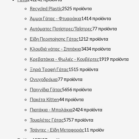
Recycled Plastic
25
25 προϊόντα
Άμμοι Γάτας - Φτυαράκια
14
14 προϊόντα
Αυτόματες Ποτίστρες/Ταΐστρες
7
7 προϊόντα
Είδη Περιποίησης Γάτας
12
12 προϊόντα
Κλουβιά γάτας - Σπιτάκια
34
34 προϊόντα
Κρεβατάκια - Φωλιές - Κουβέρτες
19
19 προϊόντα
Ξηρά Τροφή Γάτας
15
15 προϊόντα
Ονυχοδρόμια
7
7 προϊόντα
Παιχνίδια Γάτας
56
56 προϊόντα
Πακέτα Kitten
4
4 προϊόντα
Πιατάκια - Μπολάκια
24
24 προϊόντα
Τουαλέτες Γάτας
57
57 προϊόντα
Τσάντες - Είδη Μεταφοράς
1
1 προϊόν