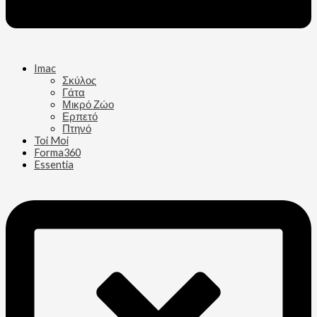
Imac
Σκύλος
Γάτα
Μικρό Ζώο
Ερπετό
Πτηνό
Toi Moi
Forma360
Essentia