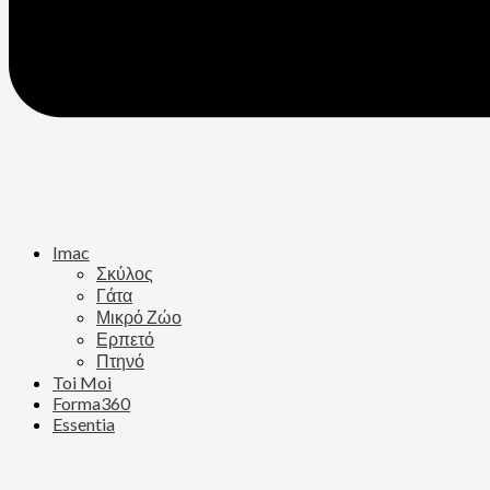
Imac
Σκύλος
Γάτα
Μικρό Ζώο
Ερπετό
Πτηνό
Toi Moi
Forma360
Essentia