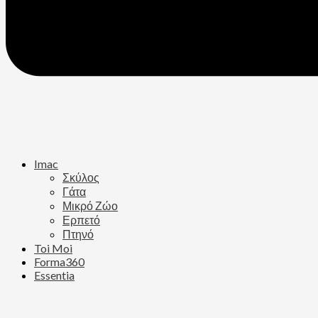
Imac
Σκύλος
Γάτα
Μικρό Ζώο
Ερπετό
Πτηνό
Toi Moi
Forma360
Essentia