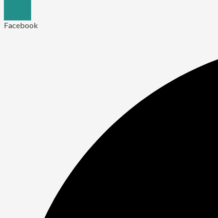
Facebook