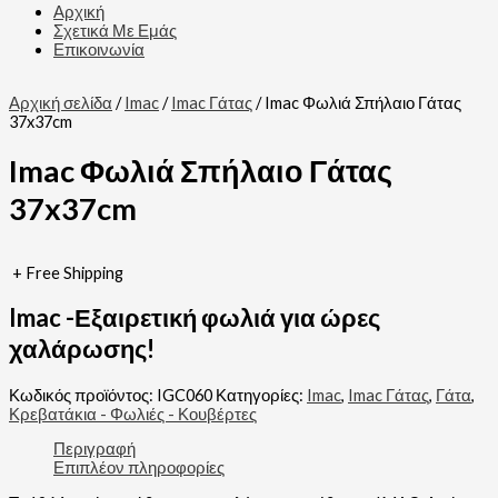
Αρχική
Σχετικά Με Εμάς
Επικοινωνία
Αρχική σελίδα
/
Imac
/
Imac Γάτας
/ Imac Φωλιά Σπήλαιο Γάτας
37x37cm
Imac Φωλιά Σπήλαιο Γάτας
37x37cm
+ Free Shipping
Imac -Εξαιρετική φωλιά για ώρες
χαλάρωσης!
Κωδικός προϊόντος:
IGC060
Κατηγορίες:
Imac
,
Imac Γάτας
,
Γάτα
,
Κρεβατάκια - Φωλιές - Κουβέρτες
Περιγραφή
Επιπλέον πληροφορίες