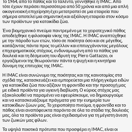
Το 1964, από το πάθος και το ταλέντο, γεννήθηκε η IMAC. Από
τότε έχουν περάσει περισσότερα από 50 χρόνια και από μια απλή
οικογενειακή επιχείρηση έχει μετατραπεί σε μια εταιρεία που
σήμερα αποτελεί μια σημαντική και αξιόλογη εταιρεία στον κόσμο
των προϊόντων για κατοικίδια ζώα.
Ένα βιομηχανικό πνεύμα παντρεμένο με το χειροτεχνικό πάθος
αποδείχθηκε η φιλοσοφία νίκης της IMAC. Η IMAC αναπτύχθηκε
με την πάροδο των ετών, τόσο σε ποιότητα όσο και σε μέγεθος,
κοιτάζοντας πάντα προς το μέλλον και επιτυγχάνοντας μεγάλους
επιχειρηματικούς στόχους, ενδυναμωμένη από το πάθος για
δουλειά και τη δέσμευση του ιδρυτή της Piero Gattazzo, οι
εργαζόμενοι της θεωρούνταν πάντα η ψυχή και η κινητήρια
δύναμη της επιτυχίας της IMAC.
Η IMAC είναι συνώνυμο της ποιότητας και της καινοτομίας στα
σχέδιά της, κατασκευάζει και εμπορεύεται μια πλήρη γκάμα ειδών
για κατοικίδια ζώα που αξίζουν τη φροντίδα και την προσοχή μας
με ειδικά προϊόντα για υγιεινή διαβίωση. Ο κύριος στόχος μας
εξακολουθεί να παραμένει να εφευρίσκουμε, να δημιουργούμε
και να κατασκευάζουμε πράγματα για την ευημερία των
κατοικίδιων ζώων μας. Το χειροποίητο πνεύμα, η φροντίδα και το
πάθος είναι αναπόφευκτα παρόντα σε όλα τα στάδια της δουλειάς
μας, όλα τα προϊόντα μας είναι σχεδιασμένα για τη μέγιστη άνεση
των ζωικών μας φίλων.
Τα υψηλά ποιοτικά πρότυπα που προσφέρει η IMAC, είναι οι