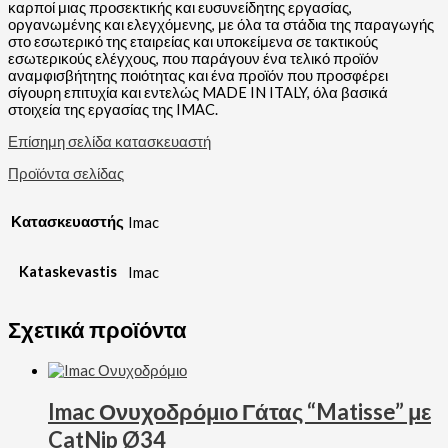
καρποί μιας προσεκτικής και ευσυνείδητης εργασίας,
οργανωμένης και ελεγχόμενης, με όλα τα στάδια της παραγωγής
στο εσωτερικό της εταιρείας και υποκείμενα σε τακτικούς
εσωτερικούς ελέγχους, που παράγουν ένα τελικό προϊόν
αναμφισβήτητης ποιότητας και ένα προϊόν που προσφέρει
σίγουρη επιτυχία και εντελώς MADE IN ITALY, όλα βασικά
στοιχεία της εργασίας της IMAC.
Επίσημη σελίδα κατασκευαστή
Προϊόντα σελίδας
Κατασκευαστής
Imac
Kataskevastis
Imac
Σχετικά προϊόντα
Imac Ονυχοδρόμιο Γάτας “Matisse” με
CatNip Ø34