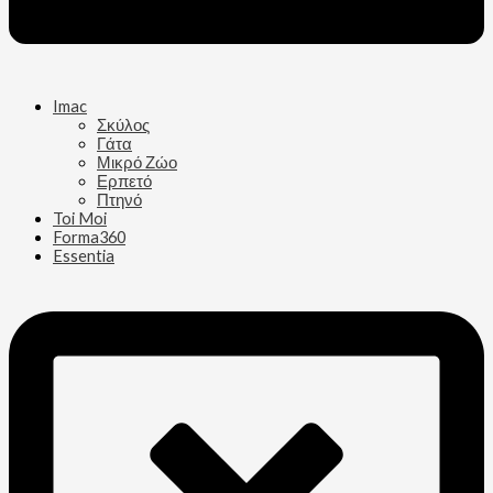
Imac
Σκύλος
Γάτα
Μικρό Ζώο
Ερπετό
Πτηνό
Toi Moi
Forma360
Essentia