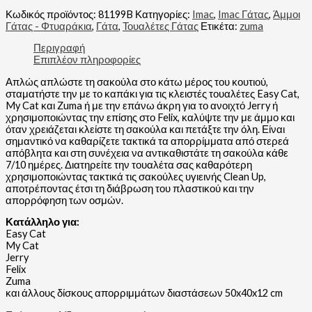
Κωδικός προϊόντος:
81199B
Κατηγορίες:
Imac
,
Imac Γάτας
,
Άμμοι
Γάτας - Φτυαράκια
,
Γάτα
,
Τουαλέτες Γάτας
Ετικέτα:
zuma
Περιγραφή
Επιπλέον πληροφορίες
Απλώς απλώστε τη σακούλα στο κάτω μέρος του κουτιού,
σταματήστε την με το καπάκι για τις κλειστές τουαλέτες Easy Cat,
My Cat και Zuma ή με την επάνω άκρη για το ανοιχτό Jerry ή
χρησιμοποιώντας την επίσης στο Felix, καλύψτε την με άμμο και
όταν χρειάζεται κλείστε τη σακούλα και πετάξτε την όλη. Είναι
σημαντικό να καθαρίζετε τακτικά τα απορρίμματα από στερεά
απόβλητα και στη συνέχεια να αντικαθιστάτε τη σακούλα κάθε
7/10 ημέρες. Διατηρείτε την τουαλέτα σας καθαρότερη
χρησιμοποιώντας τακτικά τις σακούλες υγιεινής Clean Up,
αποτρέποντας έτσι τη διάβρωση του πλαστικού και την
απορρόφηση των οσμών.
Κατάλληλο για:
Easy Cat
My Cat
Jerry
Felix
Zuma
και άλλους δίσκους απορριμμάτων διαστάσεων 50x40x12 cm