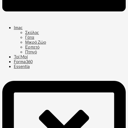
Imac
Σκύλος
Γάτα
Μικρό Ζώο
Ερπετό
Πτηνό
Toi Moi
Forma360
Essentia